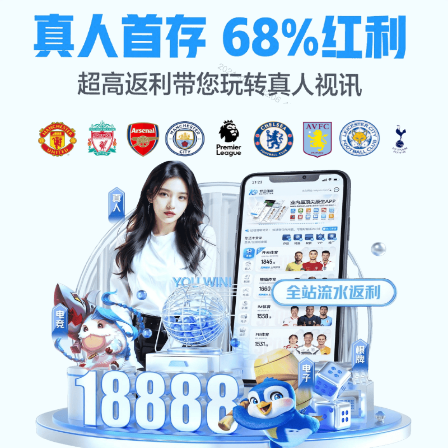
新闻视角
首页
新闻视角