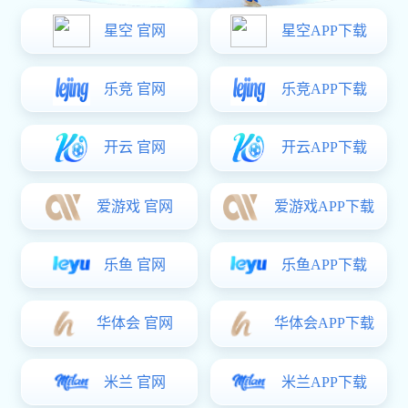
欧联杯激战AC米兰6比2大
胜国米神扑瞬间点燃全场热
情与转会传闻交织
2026-03-20
1
分享
在欧联杯的激烈角逐中，AC米兰以6比2大胜同城死敌国际米
兰，展现出强大的攻击力和出色的团队默契。这场比赛不仅
让米兰球迷欢欣鼓舞，更在赛场上引发了热烈的讨论。全场
比赛中，门将的神扑瞬间成为了焦点，为球队的胜利增添了
浓重的一笔。同时，这场比赛也伴随着转会传闻，让人们对
未来充满期待。本文将从四个方面详细分析这场激战，包括