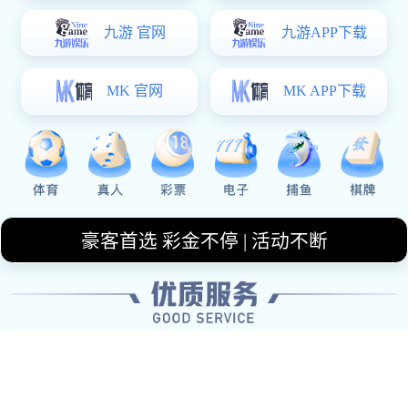
比赛过程、球员表现、战术解析以及转会动态，以揭示AC米
兰如何在这场关键战役中脱颖而出。
1、比赛过程回顾
本场比赛开局阶段，两队就展开了激烈争夺。尽管国米开始
时气势如虹，但AC米兰凭借精确的传球和快速反击，在第10
分钟便取得领先。此后，国米尝试扳平比分，但屡次被米兰
坚固的防线所阻挡。随着时间推移，AC米兰逐渐掌控了比赛
节奏，利用快速反击不断扩大领先优势。
下半场开始后，国米并未放弃，他们一度通过一次进攻缩小
了分差。然而，AC米兰立刻用一记精彩的进球回应，将比分
再次拉开。在接下来的时间里，国米显得有些无力招架，而
AC则趁机多次打入精彩进球，将最终比分定格为6比2，这样
的一幕令全场观众为之疯狂。
整场比赛中，可以看到两队在攻守转换与技战术上的较量。
虽然国米在整体实力上不遑多让，但面对对手极具威胁性的