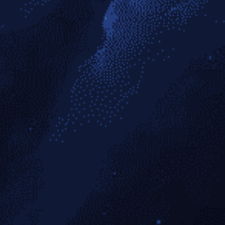
了一抹亮丽色彩。
各大社交媒体平台上关于这场赛事的话题讨论同样热火朝
人分享那一瞬间带来的震撼感受。有评论认为，这是近年来
记于心。
足球的人。无论是在看台上的狂热粉丝还是屏幕前静静关注
这种激情与互动正是体育运动最动人的地方，也是未来更多
级足球俱乐部之间不可思议的竞争态势以及个人与团队之间
自发挥不同，但最终仍旧由实力与团队协作决定成败。在这
统豪门如何面对挑战与困境，这是值得每一个足球爱好者深
峰对决，同时也希望其他球队能够从中汲取经验教训，在激
力、更具观赏性的赛事！
下一篇