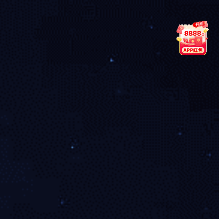
找到我们
地址
北京市丰台区新村一里15号
电话
+19694040612
邮箱