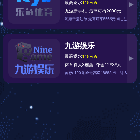
胜尤文图斯神扑与十大进球
分享
瞩目的表现战胜了尤文图斯，展现了其强大的进攻火力和防
球盛宴，让观众们领略到了足球竞技的魅力。比赛中涌现出
，使得每一位现场观众与电视前的球迷都为之欢呼。本文将
个方面详细分析这场比赛的精彩之处，带您回顾这场充满激
得非常谨慎，互相试探着对方的防线。然而，随着时间推