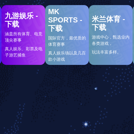
跑位撕扯开尤文图斯的防线。第20分钟时，莱比锡通过一
脚，将球送入网窝，这一进球瞬间点燃了主场氛围。
希望能够尽快扳平比分。然而，莱比锡的防守如铜墙铁壁一
解。第35分钟，再次利用反击机会，莱比锡再下一城，将
能有效破解莱比锡密不透风的防守。相反，在第60分钟及
反击先后打入两球，将比分定格在4-0。在最后阶段，即使
-0结束，让人印象深刻。
。他们不仅在进攻端频频制造威胁，而且在防守上也做得十
，通过精准的传递和犀利的突破不断威胁尤文图斯的大门。
的支持，使得球队整体运转流畅。
锡强大的攻击波时，他们的一些防守失误显得致命。虽然他
契，使得攻击手段单一且缺乏变化。此外，中后卫之间沟通
球队最终结果。
性。莱比锡的一些小将表现抢眼，不仅参与进攻，还积极回